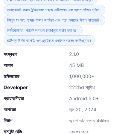
ব্যবহারকারী-বান্ধব ইন্টারফেস: সহজে নেভিগেশন এবং অ্যাপ খোঁজার সুবিধা।
বিস্তৃত সংগ্রহ: হাজার হাজার জনপ্রিয় এবং নতুন অ্যাপের বিশাল লাইব্রেরি।
নির্ভরযোগ্যতা: প্রতিটি অ্যাপের নিরাপত্তা যাচাই করা হয়।
মাল্টি-ক্যাটাগরি সাপোর্ট: এক প্ল্যাটফর্মে একাধিক ধরনের সফটওয়্যার।
সংস্করণ
2.1.0
আকার
45 MB
ডাউনলোড
1,000,000+
Developer
222bd স্টুডিও
প্রয়োজনীয়তা
Android 5.0+
আপডেট
জুন 20, 2024
বিভাগ
অ্যাপ ডাউনলোড প্ল্যাটফর্ম
কনটেন্ট রেটিং
সকলের জন্য