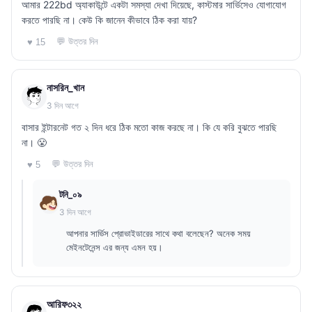
আমার 222bd অ্যাকাউন্টে একটা সমস্যা দেখা দিয়েছে, কাস্টমার সার্ভিসেও যোগাযোগ
করতে পারছি না। কেউ কি জানেন কীভাবে ঠিক করা যায়?
💬 উত্তর দিন
♥ 15
নাসরিন_খান
3 দিন আগে
বাসার ইন্টারনেট গত ২ দিন ধরে ঠিক মতো কাজ করছে না। কি যে করি বুঝতে পারছি
না। 😤
💬 উত্তর দিন
♥ 5
টনি_০৯
3 দিন আগে
আপনার সার্ভিস প্রোভাইডারের সাথে কথা বলেছেন? অনেক সময়
মেইনটেনেন্স এর জন্য এমন হয়।
আরিফ৩২২