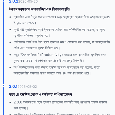
2.0.2
2026-05-20
উন্নত অনুসন্ধান অ্যালগরিদম এবং নিরাপত্তা বৃদ্ধি
প্রাসঙ্গিক এবং নির্ভুল ফলাফল পাওয়ার জন্য অনুসন্ধান অ্যালগরিদম উল্লেখযোগ্যভাবে
উন্নত করা হয়েছে।
ক্যাটাগরি পৃষ্ঠাগুলিতে অ্যাপ্লিকেশন লোডিং সময় অপ্টিমাইজ করা হয়েছে, যা দ্রুত
ব্রাউজিং অভিজ্ঞতা প্রদান করে।
প্ল্যাটফর্মের সামগ্রিক নিরাপত্তা ব্যবস্থা আরও জোরদার করা হয়েছে, যা ব্যবহারকারীর
ডেটা এবং লেনদেনের সুরক্ষা নিশ্চিত করে।
নতুন "উৎপাদনশীলতা" (Productivity) সরঞ্জাম এবং ব্যবসায়িক অ্যাপ্লিকেশন
যুক্ত করা হয়েছে, যা পেশাদার ব্যবহারকারীদের জন্য উপকারী।
ব্যর্থ ডাউনলোডের জন্য উন্নত ত্রুটি হ্যান্ডলিং বাস্তবায়ন করা হয়েছে, যাতে
ব্যবহারকারীরা সমস্যার কারণ জানতে পারে এবং সমাধান করতে পারে।
2.0.1
2026-05-02
নতুন UI ত্রুটি সংশোধন ও কর্মক্ষমতা অপ্টিমাইজেশন
2.0.0 সংস্করণের নতুন ইউজার ইন্টারফেস সম্পর্কিত কিছু প্রাথমিক ত্রুটি সমাধান
করা হয়েছে।
অ্যাপ্লিকেশন ইনস্টলেশনের কর্মক্ষমতা উল্লেখযোগ্যভাবে উন্নত করা হয়েছে, যা দ্রুত