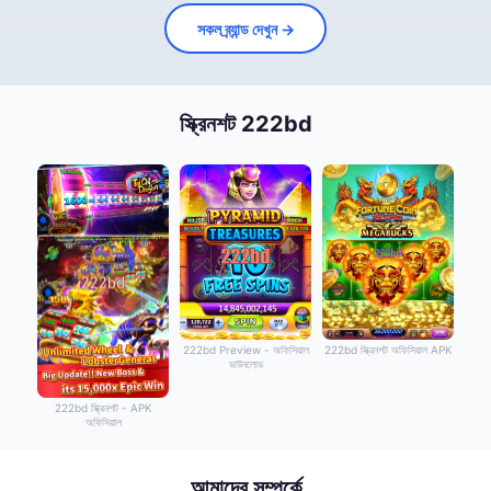
সকল ব্র্যান্ড দেখুন →
স্ক্রিনশট 222bd
222bd Preview - অফিসিয়াল
222bd স্ক্রিনশট অফিসিয়াল APK
ডাউনলোড
222bd স্ক্রিনশট - APK
অফিসিয়াল
আমাদের সম্পর্কে