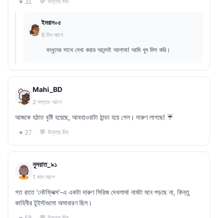
💬 উত্তর দিন
♥ 31
ইমরান০৫
6 দিন আগে
বন্ধুদের সাথে দেখা করার আনন্দই আলাদা! আমি খুব মিস করি।
Mahi_BD
2 সপ্তাহ আগে
আজকে হঠাত বৃষ্টি হয়েছে, আবহাওয়াটা ঠান্ডা হয়ে গেল। দারুণ লাগছে! ☔
💬 উত্তর দিন
♥ 27
নুসরাত_৯১
1 মাস আগে
গত রাতে 'নেটফ্লিক্স'-এ একটা দারুণ সিরিজ দেখলাম! নামটা মনে পড়ছে না, কিন্তু
কাহিনীর টুইস্টগুলো অসাধারণ ছিল।
💬 উত্তর দিন