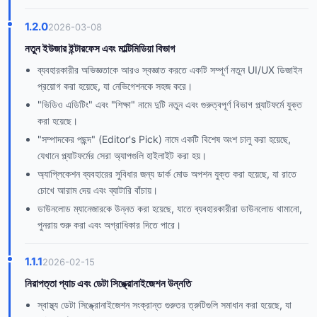
1.2.0
2026-03-08
নতুন ইউজার ইন্টারফেস এবং মাল্টিমিডিয়া বিভাগ
ব্যবহারকারীর অভিজ্ঞতাকে আরও স্বজ্ঞাত করতে একটি সম্পূর্ণ নতুন UI/UX ডিজাইন
প্রয়োগ করা হয়েছে, যা নেভিগেশনকে সহজ করে।
"ভিডিও এডিটিং" এবং "শিক্ষা" নামে দুটি নতুন এবং গুরুত্বপূর্ণ বিভাগ প্ল্যাটফর্মে যুক্ত
করা হয়েছে।
"সম্পাদকের পছন্দ" (Editor's Pick) নামে একটি বিশেষ অংশ চালু করা হয়েছে,
যেখানে প্ল্যাটফর্মের সেরা অ্যাপগুলি হাইলাইট করা হয়।
অ্যাপ্লিকেশন ব্যবহারের সুবিধার জন্য ডার্ক মোড অপশন যুক্ত করা হয়েছে, যা রাতে
চোখে আরাম দেয় এবং ব্যাটারি বাঁচায়।
ডাউনলোড ম্যানেজারকে উন্নত করা হয়েছে, যাতে ব্যবহারকারীরা ডাউনলোড থামানো,
পুনরায় শুরু করা এবং অগ্রাধিকার দিতে পারে।
1.1.1
2026-02-15
নিরাপত্তা প্যাচ এবং ডেটা সিঙ্ক্রোনাইজেশন উন্নতি
স্বাস্থ্য ডেটা সিঙ্ক্রোনাইজেশন সংক্রান্ত গুরুতর ত্রুটিগুলি সমাধান করা হয়েছে, যা