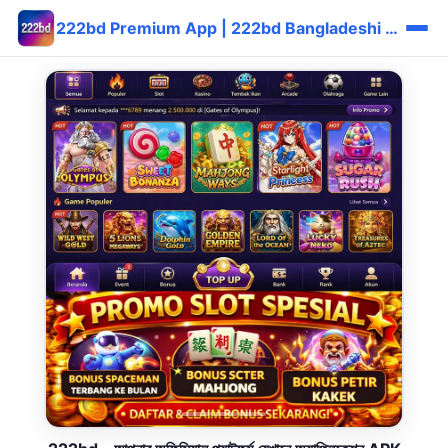
222bd Premium App | 222bd Bangladeshi বাঙালি Reward Login ⚡