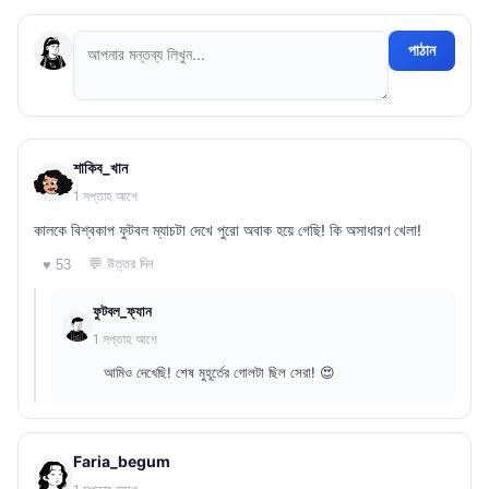
পাঠান
শাকিব_খান
1 সপ্তাহ আগে
কালকে বিশ্বকাপ ফুটবল ম্যাচটা দেখে পুরো অবাক হয়ে গেছি! কি অসাধারণ খেলা!
💬 উত্তর দিন
♥ 53
ফুটবল_ফ্যান
1 সপ্তাহ আগে
আমিও দেখেছি! শেষ মুহূর্তের গোলটা ছিল সেরা! 😍
Faria_begum