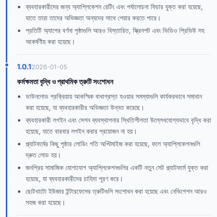
ব্যবহারকারীদের জন্য অ্যাপ্লিকেশন রেটিং এবং পর্যালোচনা ফিচার যুক্ত করা হয়েছে,
যাতে তারা তাদের অভিজ্ঞতা অন্যদের সাথে শেয়ার করতে পারে।
প্রতিটি অ্যাপের বর্ণনা পৃষ্ঠাগুলি আরও বিস্তারিত, স্ক্রিনশট এবং ভিডিও প্রিভিউ সহ
আকর্ষণীয় করা হয়েছে।
1.0.1
2026-01-05
কর্মক্ষমতা বৃদ্ধি ও প্রাথমিক ত্রুটি সংশোধন
ডাউনলোড প্রক্রিয়ায় আকস্মিক বাধাগ্রস্ত হওয়ার সমস্যাগুলি কার্যকরভাবে সমাধান
করা হয়েছে, যা ব্যবহারকারীর অভিজ্ঞতা উন্নত করেছে।
ব্যবহারকারী লগইন এবং সেশন ব্যবস্থাপনার স্থিতিশীলতা উল্লেখযোগ্যভাবে বৃদ্ধি করা
হয়েছে, যাতে বারবার লগইন করার প্রয়োজন না হয়।
প্ল্যাটফর্মের কিছু পৃষ্ঠার লোডিং গতি অপ্টিমাইজ করা হয়েছে, ফলে অ্যাপ্লিকেশনগুলি
দ্রুত লোড হয়।
জনপ্রিয় সামাজিক যোগাযোগ অ্যাপ্লিকেশনগুলির একটি নতুন সেট প্ল্যাটফর্মে যুক্ত করা
হয়েছে, যা ব্যবহারকারীদের চাহিদা পূরণ করে।
ছোটখাটো ইউজার ইন্টারফেসের ত্রুটিগুলি সংশোধন করা হয়েছে এবং নেভিগেশন আরও
সহজ করা হয়েছে।