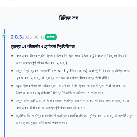
রিলিজ লগ
2.0.3
2026-06-12
সর্বশেষ
চূড়ান্ত UI পরিমার্জন ও প্ল্যাটফর্ম স্থিতিশীলতা
ব্যবহারকারীদের প্রতিক্রিয়ার উপর ভিত্তি করে ইউজার ইন্টারফেসে কিছু ছোটখাটো
এবং গুরুত্বপূর্ণ পরিমার্জন করা হয়েছে।
নতুন "স্বাস্থ্যকর রেসিপি" (Healthy Recipes) এবং পুষ্টি বিষয়ক অ্যাপ্লিকেশন
যুক্ত করা হয়েছে, যা স্বাস্থ্য সচেতন ব্যবহারকারীদের জন্য উপযোগী।
অ্যাপ্লিকেশনগুলির সামঞ্জস্যতা যাচাইকরণ প্রক্রিয়া আরও উন্নত করা হয়েছে, যা
নিশ্চিত করে যে অ্যাপগুলি বিভিন্ন ডিভাইসে সঠিকভাবে কাজ করে।
নতুন আপডেট এবং রিলিজের জন্য বিজ্ঞপ্তি সিস্টেম আরও কার্যকর করা হয়েছে, যাতে
ব্যবহারকারীরা কোনো গুরুত্বপূর্ণ খবর মিস না করে।
প্ল্যাটফর্মের সামগ্রিক স্থিতিশীলতা এবং নির্ভরযোগ্যতা বৃদ্ধি করা হয়েছে, যা একটি মসৃণ
এবং ত্রুটিমুক্ত অভিজ্ঞতা প্রদান করে।