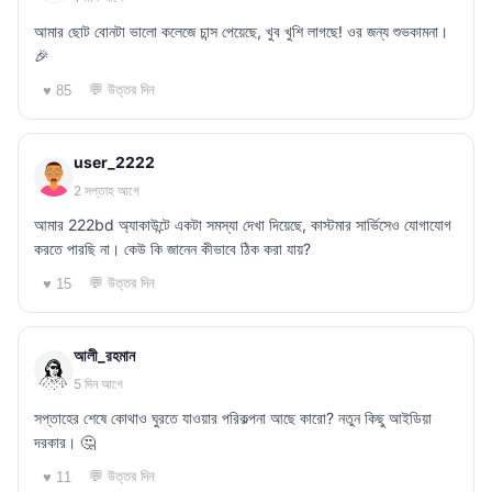
আমার ছোট বোনটা ভালো কলেজে চান্স পেয়েছে, খুব খুশি লাগছে! ওর জন্য শুভকামনা।
🎉
💬 উত্তর দিন
♥ 85
user_2222
2 সপ্তাহ আগে
আমার 222bd অ্যাকাউন্টে একটা সমস্যা দেখা দিয়েছে, কাস্টমার সার্ভিসেও যোগাযোগ
করতে পারছি না। কেউ কি জানেন কীভাবে ঠিক করা যায়?
💬 উত্তর দিন
♥ 15
আলী_রহমান
5 দিন আগে
সপ্তাহের শেষে কোথাও ঘুরতে যাওয়ার পরিকল্পনা আছে কারো? নতুন কিছু আইডিয়া
দরকার। 🤔
💬 উত্তর দিন
♥ 11