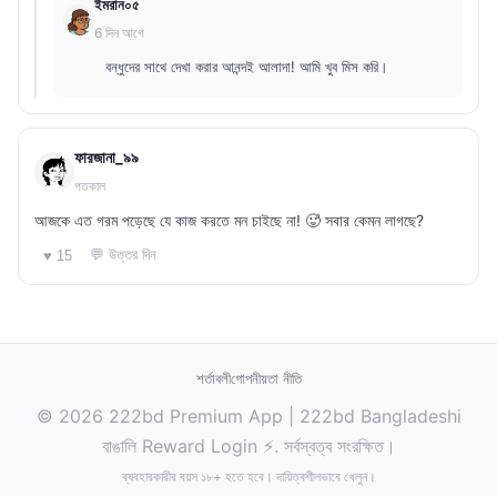
ইমরান০৫
6 দিন আগে
বন্ধুদের সাথে দেখা করার আনন্দই আলাদা! আমি খুব মিস করি।
ফারজানা_৯৯
গতকাল
আজকে এত গরম পড়েছে যে কাজ করতে মন চাইছে না! 🥵 সবার কেমন লাগছে?
💬 উত্তর দিন
♥ 15
শর্তাবলী
গোপনীয়তা নীতি
© 2026 222bd Premium App | 222bd Bangladeshi
বাঙালি Reward Login ⚡. সর্বস্বত্ব সংরক্ষিত।
ব্যবহারকারীর বয়স ১৮+ হতে হবে। দায়িত্বশীলভাবে খেলুন।