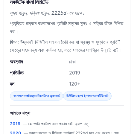
সফটটেক বাংলা লিমিটেড
সুস্থ থাকুন, সক্রিয় থাকুন, 222bd-এর সাথে।
প্রযুক্তির মাধ্যমে বাংলাদেশের প্রতিটি মানুষের সুস্থ ও সক্রিয় জীবন নিশ্চিত
করা।
মিশন:
উদ্ভাবনী ডিজিটাল সমাধান তৈরি করা যা স্বাস্থ্য ও সুস্থতার প্রতিটি
ক্ষেত্রে সহজলভ্য এবং কার্যকর হয়, যাতে সমাজের সামগ্রিক উন্নতি ঘটে।
অবস্থান
ঢাকা
প্রতিষ্ঠিত
2019
দল
120+
বাংলাদেশ সফটওয়্যার রিকগনিশন অ্যাওয়ার্ড
ডিজিটাল হেলথ ইনোভেশন সার্টিফিকেট
আমাদের যাত্রা
2019
— কোম্পানি প্রতিষ্ঠা এবং প্রথম বেটা অ্যাপ চালু।
2020
— প্রধান স্বাস্থ্য ও ফিটনেস প্ল্যাটফর্ম 222bd চালু এবং প্রথম ১ লক্ষ