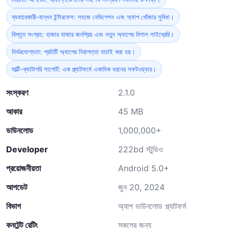
ব্যবহারকারী-বান্ধব ইন্টারফেস: সহজে নেভিগেশন এবং অ্যাপ খোঁজার সুবিধা।
বিস্তৃত সংগ্রহ: হাজার হাজার জনপ্রিয় এবং নতুন অ্যাপের বিশাল লাইব্রেরি।
নির্ভরযোগ্যতা: প্রতিটি অ্যাপের নিরাপত্তা যাচাই করা হয়।
মাল্টি-ক্যাটাগরি সাপোর্ট: এক প্ল্যাটফর্মে একাধিক ধরনের সফটওয়্যার।
সংস্করণ
2.1.0
আকার
45 MB
ডাউনলোড
1,000,000+
Developer
222bd স্টুডিও
প্রয়োজনীয়তা
Android 5.0+
আপডেট
জুন 20, 2024
বিভাগ
অ্যাপ ডাউনলোড প্ল্যাটফর্ম
কনটেন্ট রেটিং
সকলের জন্য