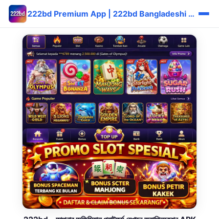
222bd Premium App | 222bd Bangladeshi বাঙালি Reward Login ⚡