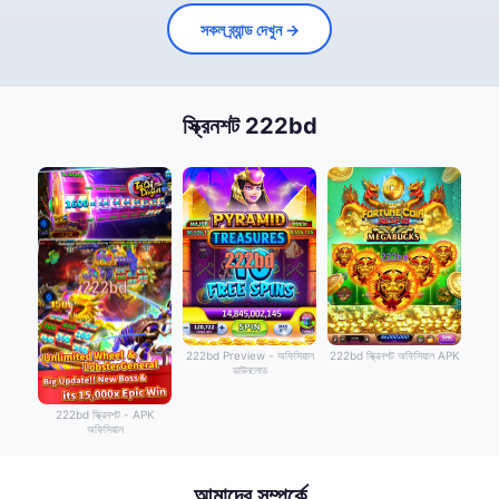
সকল ব্র্যান্ড দেখুন →
স্ক্রিনশট 222bd
222bd Preview - অফিসিয়াল
222bd স্ক্রিনশট অফিসিয়াল APK
ডাউনলোড
222bd স্ক্রিনশট - APK
অফিসিয়াল
আমাদের সম্পর্কে