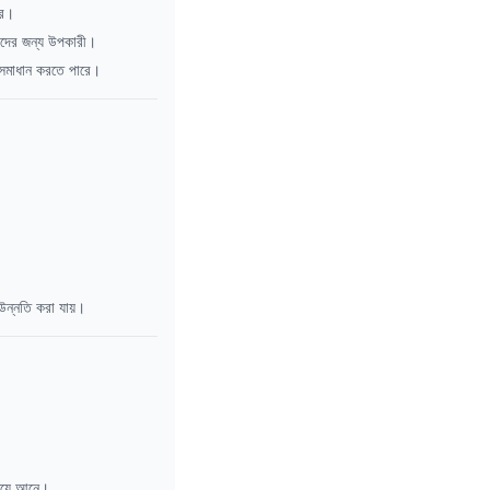
রে।
রীদের জন্য উপকারী।
বং সমাধান করতে পারে।
উন্নতি করা যায়।
িয়ে আনে।