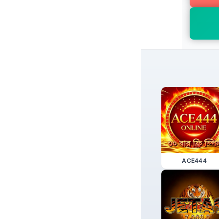
ACE444