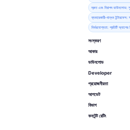
দ্রুত এবং নিরাপদ ডাউনলোড: সু
ব্যবহারকারী-বান্ধব ইন্টারফেস
নির্ভরযোগ্যতা: প্রতিটি অ্যাপের
সংস্করণ
আকার
ডাউনলোড
Developer
প্রয়োজনীয়তা
আপডেট
বিভাগ
কনটেন্ট রেটিং