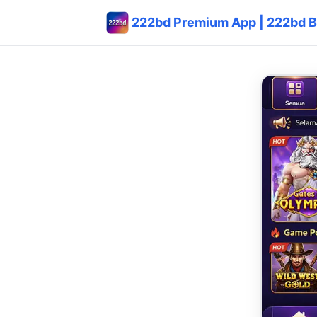
222bd Premium App | 222bd Ban