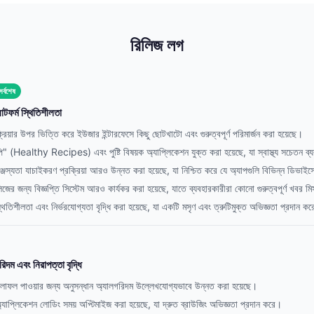
রিলিজ লগ
সর্বশেষ
্যাটফর্ম স্থিতিশীলতা
্রিয়ার উপর ভিত্তি করে ইউজার ইন্টারফেসে কিছু ছোটখাটো এবং গুরুত্বপূর্ণ পরিমার্জন করা হয়েছে।
সিপি" (Healthy Recipes) এবং পুষ্টি বিষয়ক অ্যাপ্লিকেশন যুক্ত করা হয়েছে, যা স্বাস্থ্য সচেতন 
মঞ্জস্যতা যাচাইকরণ প্রক্রিয়া আরও উন্নত করা হয়েছে, যা নিশ্চিত করে যে অ্যাপগুলি বিভিন্ন ডিভ
ের জন্য বিজ্ঞপ্তি সিস্টেম আরও কার্যকর করা হয়েছে, যাতে ব্যবহারকারীরা কোনো গুরুত্বপূর্ণ খবর ম
 স্থিতিশীলতা এবং নির্ভরযোগ্যতা বৃদ্ধি করা হয়েছে, যা একটি মসৃণ এবং ত্রুটিমুক্ত অভিজ্ঞতা প্রদান ক
িদম এবং নিরাপত্তা বৃদ্ধি
ল ফলাফল পাওয়ার জন্য অনুসন্ধান অ্যালগরিদম উল্লেখযোগ্যভাবে উন্নত করা হয়েছে।
ে অ্যাপ্লিকেশন লোডিং সময় অপ্টিমাইজ করা হয়েছে, যা দ্রুত ব্রাউজিং অভিজ্ঞতা প্রদান করে।