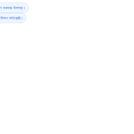
করণ সবসময় উপলব্ধ।
 বিশাল লাইব্রেরি।