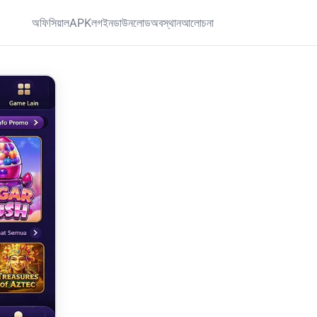
অফিসিয়াল
APK
লগইন
ডাউনলোড
অবস্থান
আলোচনা