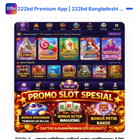
222bd Premium App | 222bd Bangladeshi বাঙালি Reward Login ⚡