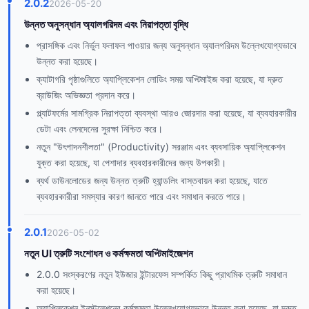
2.0.2
2026-05-20
উন্নত অনুসন্ধান অ্যালগরিদম এবং নিরাপত্তা বৃদ্ধি
প্রাসঙ্গিক এবং নির্ভুল ফলাফল পাওয়ার জন্য অনুসন্ধান অ্যালগরিদম উল্লেখযোগ্যভাবে
উন্নত করা হয়েছে।
ক্যাটাগরি পৃষ্ঠাগুলিতে অ্যাপ্লিকেশন লোডিং সময় অপ্টিমাইজ করা হয়েছে, যা দ্রুত
ব্রাউজিং অভিজ্ঞতা প্রদান করে।
প্ল্যাটফর্মের সামগ্রিক নিরাপত্তা ব্যবস্থা আরও জোরদার করা হয়েছে, যা ব্যবহারকারীর
ডেটা এবং লেনদেনের সুরক্ষা নিশ্চিত করে।
নতুন "উৎপাদনশীলতা" (Productivity) সরঞ্জাম এবং ব্যবসায়িক অ্যাপ্লিকেশন
যুক্ত করা হয়েছে, যা পেশাদার ব্যবহারকারীদের জন্য উপকারী।
ব্যর্থ ডাউনলোডের জন্য উন্নত ত্রুটি হ্যান্ডলিং বাস্তবায়ন করা হয়েছে, যাতে
ব্যবহারকারীরা সমস্যার কারণ জানতে পারে এবং সমাধান করতে পারে।
2.0.1
2026-05-02
নতুন UI ত্রুটি সংশোধন ও কর্মক্ষমতা অপ্টিমাইজেশন
2.0.0 সংস্করণের নতুন ইউজার ইন্টারফেস সম্পর্কিত কিছু প্রাথমিক ত্রুটি সমাধান
করা হয়েছে।
অ্যাপ্লিকেশন ইনস্টলেশনের কর্মক্ষমতা উল্লেখযোগ্যভাবে উন্নত করা হয়েছে, যা দ্রুত