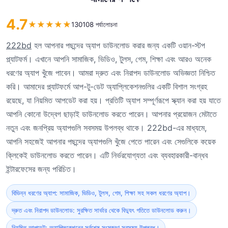
4.7
★
★
★
★
★
130108 পর্যালোচনা
222bd
হল আপনার পছন্দের অ্যাপ ডাউনলোড করার জন্য একটি ওয়ান-স্টপ
প্ল্যাটফর্ম। এখানে আপনি সামাজিক, ভিডিও, টুলস, গেম, শিক্ষা এবং আরও অনেক
ধরণের অ্যাপ খুঁজে পাবেন। আমরা দ্রুত এবং নিরাপদ ডাউনলোড অভিজ্ঞতা নিশ্চিত
করি। আমাদের প্ল্যাটফর্মে আপ-টু-ডেট অ্যাপ্লিকেশনগুলির একটি বিশাল সংগ্রহ
রয়েছে, যা নিয়মিত আপডেট করা হয়। প্রতিটি অ্যাপ সম্পূর্ণরূপে স্ক্যান করা হয় যাতে
আপনি কোনো উদ্বেগ ছাড়াই ডাউনলোড করতে পারেন। আপনার প্রয়োজন মেটাতে
নতুন এবং জনপ্রিয় অ্যাপগুলি সবসময় উপলব্ধ থাকে। 222bd-এর মাধ্যমে,
আপনি সহজেই আপনার পছন্দের অ্যাপগুলি খুঁজে পেতে পারেন এবং সেগুলিকে কয়েক
ক্লিকেই ডাউনলোড করতে পারেন। এটি নির্ভরযোগ্যতা এবং ব্যবহারকারী-বান্ধব
ইন্টারফেসের জন্য পরিচিত।
বিভিন্ন ধরণের অ্যাপ: সামাজিক, ভিডিও, টুলস, গেম, শিক্ষা সহ সকল ধরণের অ্যাপ।
দ্রুত এবং নিরাপদ ডাউনলোড: সুরক্ষিত সার্ভার থেকে বিদ্যুৎ গতিতে ডাউনলোড করুন।
নিয়মিত আপডেট: অ্যাপ্লিকেশনের সর্বশেষ সংস্করণ সবসময় উপলব্ধ।