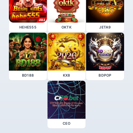
HEHE555
OKTK
JETA9
BD188
KX8
BDPOP
CEO