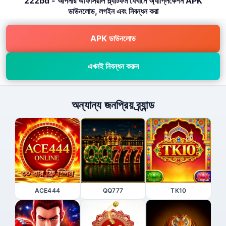
222bd - আপনার অফিসিয়াল প্ল্যাটফর্ম যেখানে অ্যাপ্লিকেশন APK
ডাউনলোড, লগইন এবং নিবন্ধন করা
APK ডাউনলোড
এখনই নিবন্ধন করুন
অন্যান্য জনপ্রিয় ব্র্যান্ড
ACE444
QQ777
TK10