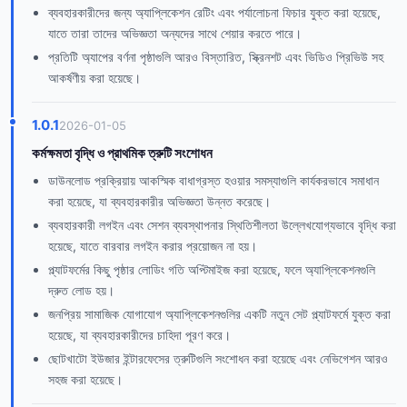
ব্যবহারকারীদের জন্য অ্যাপ্লিকেশন রেটিং এবং পর্যালোচনা ফিচার যুক্ত করা হয়েছে,
যাতে তারা তাদের অভিজ্ঞতা অন্যদের সাথে শেয়ার করতে পারে।
প্রতিটি অ্যাপের বর্ণনা পৃষ্ঠাগুলি আরও বিস্তারিত, স্ক্রিনশট এবং ভিডিও প্রিভিউ সহ
আকর্ষণীয় করা হয়েছে।
1.0.1
2026-01-05
কর্মক্ষমতা বৃদ্ধি ও প্রাথমিক ত্রুটি সংশোধন
ডাউনলোড প্রক্রিয়ায় আকস্মিক বাধাগ্রস্ত হওয়ার সমস্যাগুলি কার্যকরভাবে সমাধান
করা হয়েছে, যা ব্যবহারকারীর অভিজ্ঞতা উন্নত করেছে।
ব্যবহারকারী লগইন এবং সেশন ব্যবস্থাপনার স্থিতিশীলতা উল্লেখযোগ্যভাবে বৃদ্ধি করা
হয়েছে, যাতে বারবার লগইন করার প্রয়োজন না হয়।
প্ল্যাটফর্মের কিছু পৃষ্ঠার লোডিং গতি অপ্টিমাইজ করা হয়েছে, ফলে অ্যাপ্লিকেশনগুলি
দ্রুত লোড হয়।
জনপ্রিয় সামাজিক যোগাযোগ অ্যাপ্লিকেশনগুলির একটি নতুন সেট প্ল্যাটফর্মে যুক্ত করা
হয়েছে, যা ব্যবহারকারীদের চাহিদা পূরণ করে।
ছোটখাটো ইউজার ইন্টারফেসের ত্রুটিগুলি সংশোধন করা হয়েছে এবং নেভিগেশন আরও
সহজ করা হয়েছে।