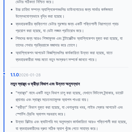
ডেটার সঠিকতা নিশ্চিত করে।
উচ্চ চাহিদা সম্পন্ন অ্যাপ্লিকেশনগুলির ডাউনলোডের জন্য সার্ভার কর্মক্ষমতা
উল্লেখযোগ্যভাবে বৃদ্ধি করা হয়েছে।
ব্যবহারকারীর ব্যক্তিগত ডেটার সুরক্ষার জন্য একটি শক্তিশালী নিরাপত্তা প্যাচ
প্রয়োগ করা হয়েছে, যা ডেটা লঙ্ঘন প্রতিরোধ করে।
শিশুদের জন্য আরও শিক্ষামূলক এবং ইন্টারেক্টিভ অ্যাপ্লিকেশন যুক্ত করা হয়েছে, যা
তাদের শেখার প্রক্রিয়াকে মজাদার করে তোলে।
অ্যাপ্লিকেশন আপডেট বিজ্ঞপ্তিগুলির কার্যকারিতা উন্নত করা হয়েছে, যাতে
ব্যবহারকারীরা সময় মতো নতুন সংস্করণ সম্পর্কে জানতে পারে।
1.1.0
2026-01-28
নতুন স্বাস্থ্য ও ক্রীড়া বিভাগ এবং উন্নত অনুসন্ধান
"স্বাস্থ্য" নামে একটি নতুন বিভাগ চালু করা হয়েছে, যেখানে ফিটনেস ট্র্যাকার, ডায়েট
প্ল্যানার এবং স্বাস্থ্য সচেতনতামূলক অ্যাপস পাওয়া যায়।
"ক্রীড়া" বিভাগ যুক্ত করা হয়েছে, যা খেলাধুলার খবর, লাইভ স্কোর আপডেট এবং
স্পোর্টস ট্রেনিং অ্যাপস সরবরাহ করে।
উন্নত ফিল্টার এবং ক্যাটাগরি সহ অনুসন্ধান কার্যকারিতা আরও শক্তিশালী করা হয়েছে,
যা ব্যবহারকারীদের দ্রুত সঠিক অ্যাপ খুঁজে পেতে সাহায্য করে।