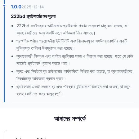
1.0.0
2025-12-14
222bd প্ল্যাটফর্মের শুভ সূচনা
222bd সফটওয়্যার ডাউনলোড প্ল্যাটফর্মের প্রথম সংস্করণ চালু করা হয়েছে, যা
ব্যবহারকারীদের জন্য একটি নতুন অভিজ্ঞতা নিয়ে এসেছে।
প্রাথমিক পর্যায়ে প্রয়োজনীয় ইউটিলিটি এবং বিনোদনমূলক সফটওয়্যারগুলির একটি
সুবিন্যস্ত তালিকা উপস্থাপন করা হয়েছে।
ব্যবহারকারী নিবন্ধন এবং লগইন প্রক্রিয়া সহজ ও নিরাপদ করা হয়েছে, যাতে যে কেউ
সহজেই প্ল্যাটফর্মে প্রবেশ করতে পারে।
দ্রুত এবং নির্ভরযোগ্য ডাউনলোড কার্যকারিতা নিশ্চিত করা হয়েছে, যা ব্যবহারকারীদের
নিরবচ্ছিন্ন অভিজ্ঞতা প্রদান করবে।
প্ল্যাটফর্মের একটি সহজবোধ্য এবং পরিষ্কার ইন্টারফেস ডিজাইন করা হয়েছে, যা নতুন
ব্যবহারকারীদের জন্য বন্ধুত্বপূর্ণ।
আমাদের সম্পর্কে