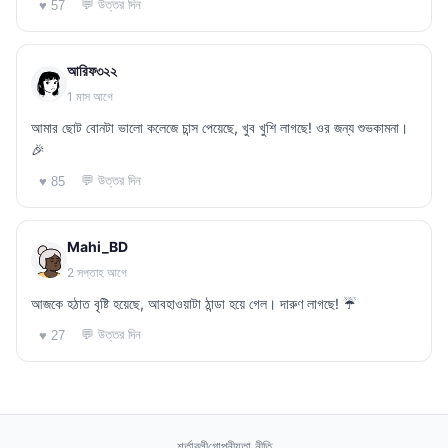
💬 উত্তর দিন
♥ 57
আরিফ৩২২
1 মাস আগে
আমার ছোট বোনটা ভালো কলেজে চান্স পেয়েছে, খুব খুশি লাগছে! ওর জন্য শুভকামনা।
🎉
💬 উত্তর দিন
♥ 85
Mahi_BD
2 সপ্তাহ আগে
আজকে হঠাত বৃষ্টি হয়েছে, আবহাওয়াটা ঠান্ডা হয়ে গেল। দারুণ লাগছে! ☔
💬 উত্তর দিন
♥ 27
শর্তাবলী
গোপনীয়তা নীতি