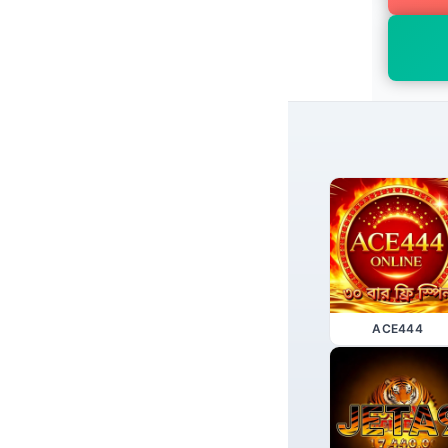
ACE444