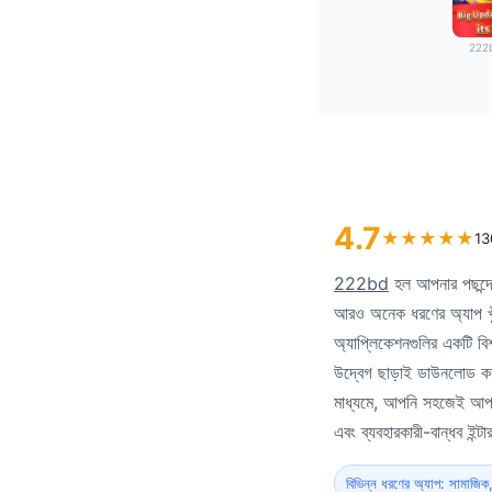
222bd
4.7
★
★
★
★
★
13
222bd
হল আপনার পছন্দের
আরও অনেক ধরণের অ্যাপ খুঁ
অ্যাপ্লিকেশনগুলির একটি বিশ
উদ্বেগ ছাড়াই ডাউনলোড ক
মাধ্যমে, আপনি সহজেই আপনা
এবং ব্যবহারকারী-বান্ধব ইন্
বিভিন্ন ধরণের অ্যাপ: সামাজি