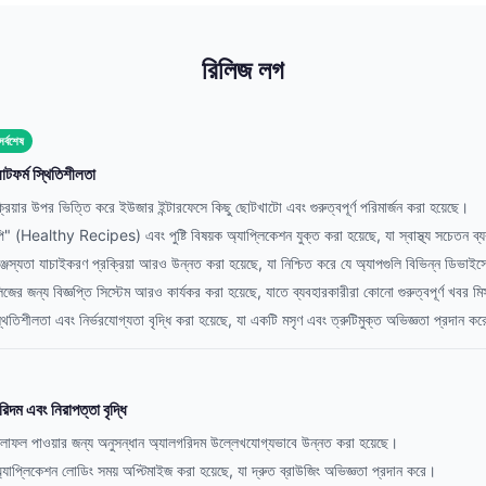
রিলিজ লগ
সর্বশেষ
্যাটফর্ম স্থিতিশীলতা
্রিয়ার উপর ভিত্তি করে ইউজার ইন্টারফেসে কিছু ছোটখাটো এবং গুরুত্বপূর্ণ পরিমার্জন করা হয়েছে।
সিপি" (Healthy Recipes) এবং পুষ্টি বিষয়ক অ্যাপ্লিকেশন যুক্ত করা হয়েছে, যা স্বাস্থ্য সচেতন 
মঞ্জস্যতা যাচাইকরণ প্রক্রিয়া আরও উন্নত করা হয়েছে, যা নিশ্চিত করে যে অ্যাপগুলি বিভিন্ন ডিভ
ের জন্য বিজ্ঞপ্তি সিস্টেম আরও কার্যকর করা হয়েছে, যাতে ব্যবহারকারীরা কোনো গুরুত্বপূর্ণ খবর ম
 স্থিতিশীলতা এবং নির্ভরযোগ্যতা বৃদ্ধি করা হয়েছে, যা একটি মসৃণ এবং ত্রুটিমুক্ত অভিজ্ঞতা প্রদান ক
িদম এবং নিরাপত্তা বৃদ্ধি
ল ফলাফল পাওয়ার জন্য অনুসন্ধান অ্যালগরিদম উল্লেখযোগ্যভাবে উন্নত করা হয়েছে।
ে অ্যাপ্লিকেশন লোডিং সময় অপ্টিমাইজ করা হয়েছে, যা দ্রুত ব্রাউজিং অভিজ্ঞতা প্রদান করে।