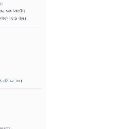
রে।
রীদের জন্য উপকারী।
বং সমাধান করতে পারে।
উন্নতি করা যায়।
িয়ে আনে।