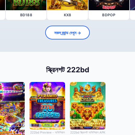
BD188
KX8
BDPOP
সকল ব্র্যান্ড দেখুন →
স্ক্রিনশট 222bd
222bd Preview - অফিসিয়াল
222bd স্ক্রিনশট অফিসিয়াল APK