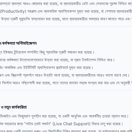
ক নিরাপত্তা ব্যবস্থা আরও জোরদার করা হয়েছে, যা ব্যবহারকারীর ডেটা এবং লেনদেনের সুরক্ষা নিশ্চিত ক
Productivity) সরঞ্জাম এবং ব্যবসায়িক অ্যাপ্লিকেশন যুক্ত করা হয়েছে, যা পেশাদার ব্যবহারকা
 উন্নত ত্রুটি হ্যান্ডলিং বাস্তবায়ন করা হয়েছে, যাতে ব্যবহারকারীরা সমস্যার কারণ জানতে পারে এ
 কর্মক্ষমতা অপ্টিমাইজেশন
 ইউজার ইন্টারফেস সম্পর্কিত কিছু প্রাথমিক ত্রুটি সমাধান করা হয়েছে।
নের কর্মক্ষমতা উল্লেখযোগ্যভাবে উন্নত করা হয়েছে, যা দ্রুত ইনস্টলেশন নিশ্চিত করে।
্ডিং সামাজিক এবং ইউটিলিটি অ্যাপ্লিকেশন প্ল্যাটফর্মে যুক্ত করা হয়েছে।
্বরূপ এবং স্ক্রিনশট প্রদর্শনে আরও উন্নতি আনা হয়েছে, যা ব্যবহারকারীদের আরও ভালো ধারণা দেয়।
য়া সিস্টেম আরও শক্তিশালী করা হয়েছে, যাতে তাদের মতামত সহজে সংগ্রহ করা যায় এবং সে অনুযায়ী 
ঠন ও নতুন কার্যকারিতা
 নতুন ডিজাইন এবং ভিজ্যুয়াল পুনর্গঠন করা হয়েছে, যা একটি আধুনিক এবং আকর্ষণীয় চেহারা প্রদান করে।
্ষণিক সহায়তার জন্য "লাইভ চ্যাট সমর্থন" (Live Chat Support) ফিচার চালু করা হয়েছে।
ের জন্য একটি অত্যন্ত দ্রুত এবং স্থিতিশীল ইঞ্জিন প্রয়োগ করা হয়েছে, যা ডাউনলোডের সময় কম