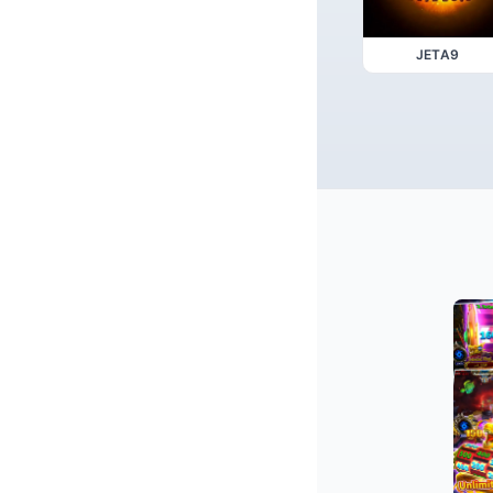
JETA9