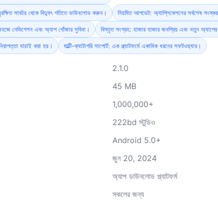
রক্ষিত সার্ভার থেকে বিদ্যুৎ গতিতে ডাউনলোড করুন।
নিয়মিত আপডেট: অ্যাপ্লিকেশনের সর্বশেষ সংস্
: সহজে নেভিগেশন এবং অ্যাপ খোঁজার সুবিধা।
বিস্তৃত সংগ্রহ: হাজার হাজার জনপ্রিয় এবং নতুন অ্যাপের
 নিরাপত্তা যাচাই করা হয়।
মাল্টি-ক্যাটাগরি সাপোর্ট: এক প্ল্যাটফর্মে একাধিক ধরনের সফটওয়্যার।
2.1.0
45 MB
1,000,000+
222bd স্টুডিও
Android 5.0+
জুন 20, 2024
অ্যাপ ডাউনলোড প্ল্যাটফর্ম
সকলের জন্য