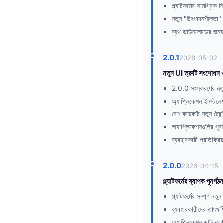
প্ল্যাটফর্মের সামগ্রি
নতুন "উৎপাদনশীলতা" (
ব্যর্থ ডাউনলোডের জন্য
2.0.1
2026-05-02
নতুন UI ত্রুটি সংশোধন ও
2.0.0 সংস্করণের নতুন
অ্যাপ্লিকেশন ইনস্টলেশ
বেশ কয়েকটি নতুন ট্রেন
অ্যাপ্লিকেশনগুলির পূর
ব্যবহারকারী প্রতিক্রি
2.0.0
2026-04-15
প্ল্যাটফর্মের ব্যাপক পুনর্গ
প্ল্যাটফর্মের সম্পূর্ণ
ব্যবহারকারীদের তাৎক
অ্যাপ্লিকেশন ডাউনলোড