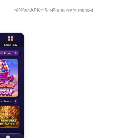
অফিসিয়াল
APK
লগইন
ডাউনলোড
অবস্থান
আলোচনা