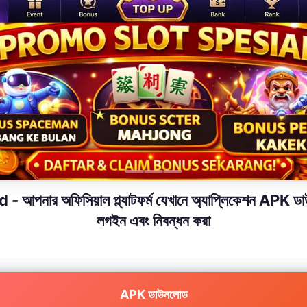
- আপনার অফিসিয়াল প্ল্যাটফর্ম যেখানে অ্যাপ্লিকেশন APK ড
লগইন এবং নিবন্ধন করা
APK ডাউনলোড