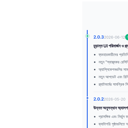
2.0.3
2026-06-12
চূড়ান্ত UI পরিমার্জন ও প্ল
ব্যবহারকারীদের প্রতিক
নতুন "স্বাস্থ্যকর রে
অ্যাপ্লিকেশনগুলির সা
নতুন আপডেট এবং রিলিজ
প্ল্যাটফর্মের সামগ্রিক
2.0.2
2026-05-20
উন্নত অনুসন্ধান অ্যালগর
প্রাসঙ্গিক এবং নির্ভু
ক্যাটাগরি পৃষ্ঠাগুলিত