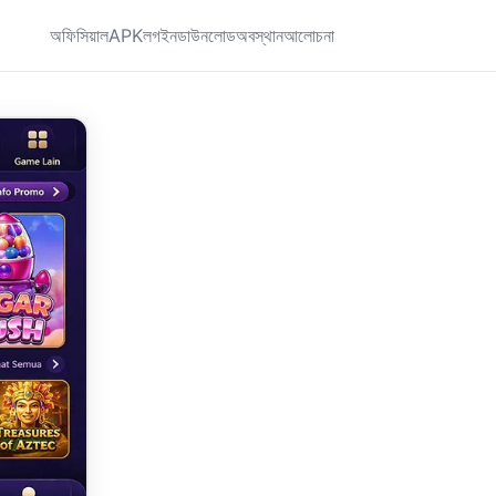
অফিসিয়াল
APK
লগইন
ডাউনলোড
অবস্থান
আলোচনা