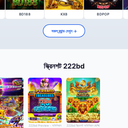
BD188
KX8
BDPOP
সকল ব্র্যান্ড দেখুন →
স্ক্রিনশট 222bd
222bd Preview - অফিসিয়াল
222bd স্ক্রিনশট অফিসিয়াল APK