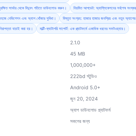
রক্ষিত সার্ভার থেকে বিদ্যুৎ গতিতে ডাউনলোড করুন।
নিয়মিত আপডেট: অ্যাপ্লিকেশনের সর্বশেষ সংস্
: সহজে নেভিগেশন এবং অ্যাপ খোঁজার সুবিধা।
বিস্তৃত সংগ্রহ: হাজার হাজার জনপ্রিয় এবং নতুন অ্যাপের
 নিরাপত্তা যাচাই করা হয়।
মাল্টি-ক্যাটাগরি সাপোর্ট: এক প্ল্যাটফর্মে একাধিক ধরনের সফটওয়্যার।
2.1.0
45 MB
1,000,000+
222bd স্টুডিও
Android 5.0+
জুন 20, 2024
অ্যাপ ডাউনলোড প্ল্যাটফর্ম
সকলের জন্য