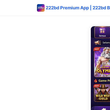
222bd Premium App | 222bd Ban