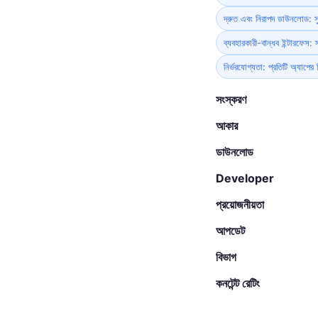
দ্রুত এবং নিরাপদ ডাউনলোড: সু
ব্যবহারকারী-বান্ধব ইন্টারফেস
নির্ভরযোগ্যতা: প্রতিটি অ্যাপের
সংস্করণ
আকার
ডাউনলোড
Developer
প্রয়োজনীয়তা
আপডেট
বিভাগ
কনটেন্ট রেটিং