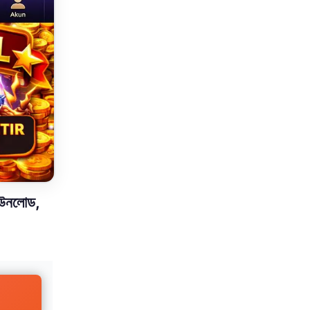
াউনলোড,