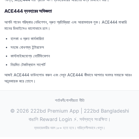
ACE444 ব্যবহারের অভিজ্ঞতা
আপনি পাবেন পরিষ্কার নেভিগেশন, দ্রুত প্রতিক্রিয়া এবং আরামদায়ক লুক। ACE444 মাঝারি
মানের ডিভাইসেও ভালোভাবে চলে।
হালকা ও দ্রুত কার্যকারিতা
সহজে বোধগম্য ইন্টারফেস
কাস্টমাইজযোগ্য নোটিফিকেশন
নিয়মিত টেকনিক্যাল সাপোর্ট
আজই ACE444 ডাউনলোড করুন এবং দেখুন ACE444 কীভাবে আপনার অবসর সময়কে আরও
আনন্দদায়ক করে তোলে।
শর্তাবলী
গোপনীয়তা নীতি
© 2026 222bd Premium App | 222bd Bangladeshi
বাঙালি Reward Login ⚡. সর্বস্বত্ব সংরক্ষিত।
ব্যবহারকারীর বয়স ১৮+ হতে হবে। দায়িত্বশীলভাবে খেলুন।