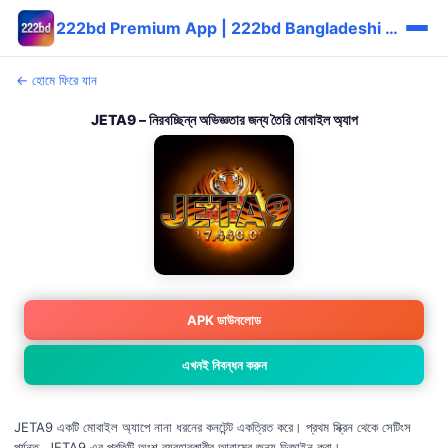
222bd Premium App | 222bd Bangladeshi বাঙালি Reward Login ⚡
← হোমে ফিরে যান
JETA9 – নিরবচ্ছিন্ন অভিজ্ঞতার জন্য তৈরি মোবাইল অ্যাপ
APK ডাউনলোড
এখনই নিবন্ধন করুন
JETA9 একটি মোবাইল অ্যাপে নানা ধরনের কনটেন্ট একত্রিত করে। প্রথম স্ক্রিন থেকে সেটিংস
পর্যন্ত, JETA9 এর প্রতিটি অংশ ব্যবহারকারীর আরামের জন্য ডিজাইন করা।