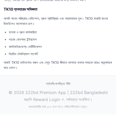
TK10 ব্যবহারের অভিজ্ঞতা
আপনি পাবেন পরিষ্কার নেভিগেশন, দ্রুত প্রতিক্রিয়া এবং আরামদায়ক লুক। TK10 মাঝারি মানের
ডিভাইসেও ভালোভাবে চলে।
হালকা ও দ্রুত কার্যকারিতা
সহজে বোধগম্য ইন্টারফেস
কাস্টমাইজযোগ্য নোটিফিকেশন
নিয়মিত টেকনিক্যাল সাপোর্ট
আজই TK10 ডাউনলোড করুন এবং দেখুন TK10 কীভাবে আপনার অবসর সময়কে আরও আনন্দদায়ক
করে তোলে।
শর্তাবলী
গোপনীয়তা নীতি
© 2026 222bd Premium App | 222bd Bangladeshi
বাঙালি Reward Login ⚡. সর্বস্বত্ব সংরক্ষিত।
ব্যবহারকারীর বয়স ১৮+ হতে হবে। দায়িত্বশীলভাবে খেলুন।